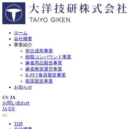
ホーム
会社概要
事業紹介
射出成形事業
樹脂コンパウンド事業
麻雀用品製造事業
麻雀教室運営事業
R-PET食器製造事業
暗渠製造事業
お知らせ
EN
JA
お問い合わせ
JA
EN
TOP